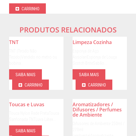
CARRINHO
PRODUTOS RELACIONADOS
TNT
Limpeza Cozinha
TNT (Tecido Não
Esponja de Aço
Tecido)Vendido no metro ou
AssolanEsponja de Louça
bobina…
Scotch BriteSabão…
SAIBA MAIS
SAIBA MAIS
CARRINHO
CARRINHO
Toucas e Luvas
Aromatizadores /
Difusores / Perfumes
Touca Nylon Rede PretaTouca
de Ambiente
Sanfonada TNTLuva Látex…
Difusores de Ambiente 250ml /
270ml
SAIBA MAIS
(ambiente)Aromatizante…