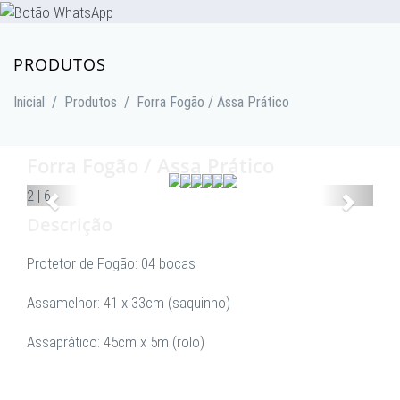
PRODUTOS
Inicial
/
Produtos
/
Forra Fogão / Assa Prático
Forra Fogão / Assa Prático
Anterior
Proxim
2
|
6
Descrição
Protetor de Fogão: 04 bocas
Assamelhor: 41 x 33cm (saquinho)
Assaprático: 45cm x 5m (rolo)