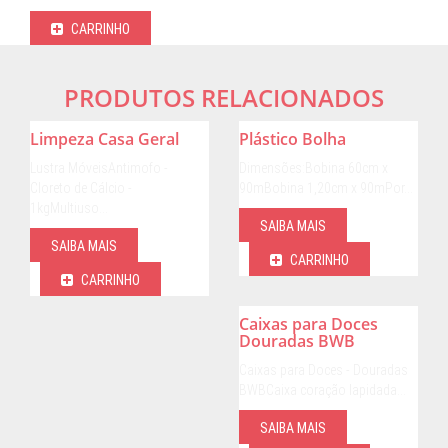
CARRINHO
PRODUTOS RELACIONADOS
Limpeza Casa Geral
Plástico Bolha
Lustra MóveisAntimofo -
Dimensões:Bobina 60cm x
Cloreto de Cálcio -
90mBobina 1,20cm x 90mPor…
1kgMultiuso…
SAIBA MAIS
SAIBA MAIS
CARRINHO
CARRINHO
Caixas para Doces
Douradas BWB
Caixas para Doces - Douradas
BWBCaixa coração lapidada…
SAIBA MAIS