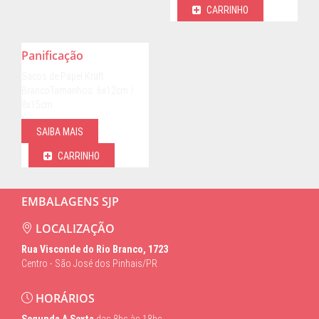
CARRINHO
Panificação
Sacos de Papel Kraft
BrancoTamanhos: 6x12cm /
8x15cm…
SAIBA MAIS
CARRINHO
EMBALAGENS SJP
LOCALIZAÇÃO
Rua Visconde do Rio Branco, 1723
Centro - São José dos Pinhais/PR
HORÁRIOS
Segunda A Sexta
das 8hs às 18hs