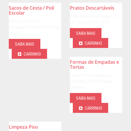
Sacos de Cesta / Poli
Pratos Descartáveis
Escolar
Prato Descartável Plástico15
Sacos para Cestas
cm: Raso e Fundo c/ 10…
TransparenteTamanhos: 45x60
/ 60x74…
SAIBA MAIS
CARRINHO
SAIBA MAIS
CARRINHO
Formas de Empadas e
Tortas
Formas Descartáveis para
Empadas e TortasEmpada
Pequena…
SAIBA MAIS
CARRINHO
Limpeza Piso