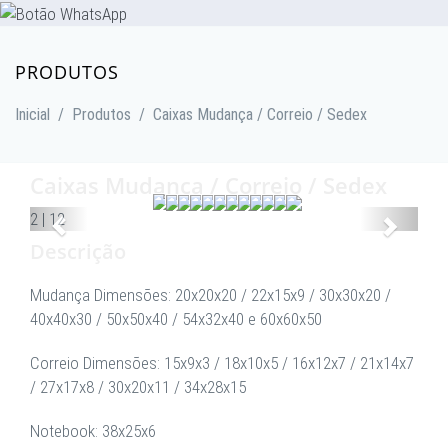
PRODUTOS
Inicial
/
Produtos
/
Caixas Mudança / Correio / Sedex
Caixas Mudança / Correio / Sedex
Anterior
Proxim
2
|
12
Descrição
Mudança Dimensões: 20x20x20 / 22x15x9 / 30x30x20 /
40x40x30 / 50x50x40 / 54x32x40 e 60x60x50
Correio Dimensões: 15x9x3 / 18x10x5 / 16x12x7 / 21x14x7
/ 27x17x8 / 30x20x11 / 34x28x15
Notebook: 38x25x6