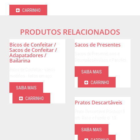
CARRINHO
PRODUTOS RELACIONADOS
Bicos de Confeitar /
Sacos de Presentes
Sacos de Confeitar /
Sacos de PresenteLisos e
Adapatadores /
Bailarina
DecoradosAvulsos e Pacotes…
Bicos de Confeitar - vários
SAIBA MAIS
modelos - feitos em aço…
CARRINHO
SAIBA MAIS
CARRINHO
Pratos Descartáveis
Prato Descartável Plástico15
cm: Raso e Fundo c/ 10…
SAIBA MAIS