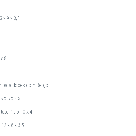
 x 9 x 3,5
 x 8
or para doces com Berço
8 x 8 x 3,5
ato: 10 x 10 x 4
12 x 8 x 3,5