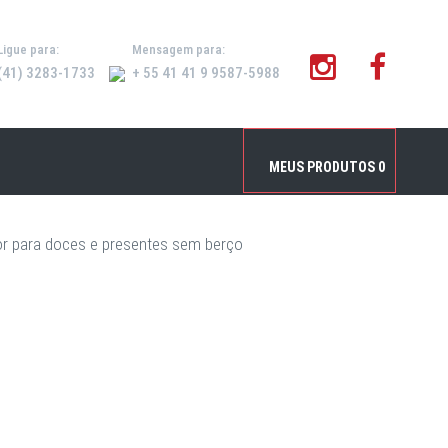
Ligue para:
Mensagem para:
(41) 3283-1733
+ 55 41 41 9 9587-5988
Inicial
/
Produtos
/
Caixas Kraft Com Visor
MEUS PRODUTOS
0
or para doces e presentes sem berço