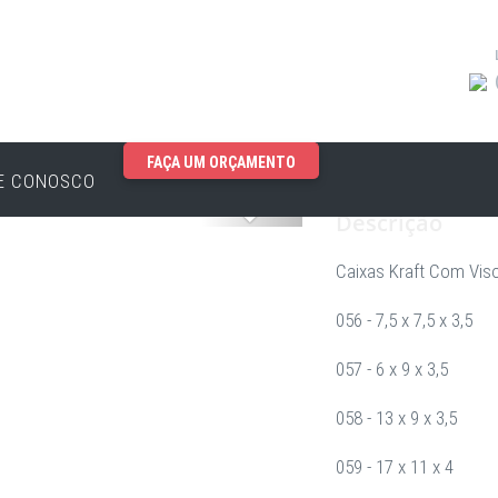
FAÇA UM ORÇAMENTO
E CONOSCO
Proximo
Descrição
Caixas Kraft Com Vis
056 - 7,5 x 7,5 x 3,5
057 - 6 x 9 x 3,5
058 - 13 x 9 x 3,5
059 - 17 x 11 x 4