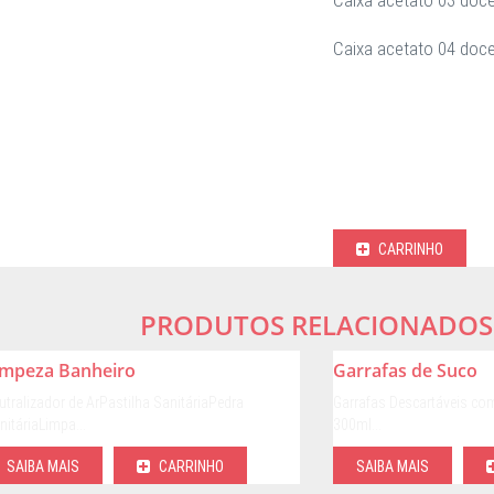
Caixa acetato 04 doces
CARRINHO
PRODUTOS RELACIONADOS
impeza Banheiro
Garrafas de Suco
utralizador de ArPastilha SanitáriaPedra
Garrafas Descartáveis com
nitáriaLimpa…
300ml…
SAIBA MAIS
CARRINHO
SAIBA MAIS