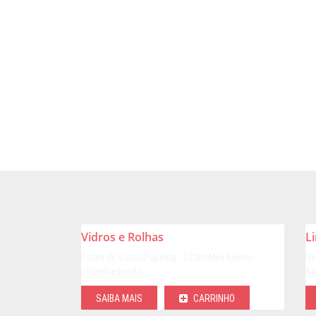
Vidros e Rolhas
L
Potes de VidrosPapinha - 122mlMini Belém -
Ne
150mlRedondo…
Sa
SAIBA MAIS
CARRINHO