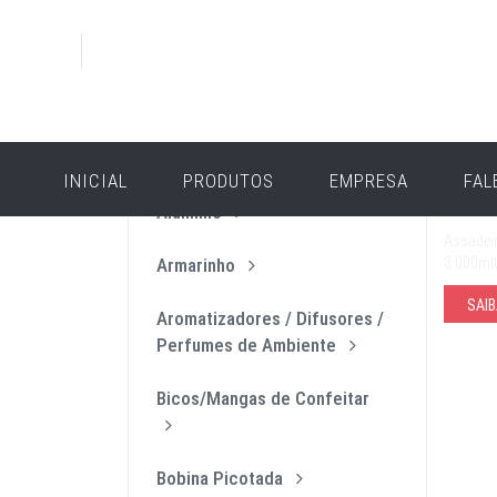
PRODUTOS
CAT
INICIAL
PRODUTOS
EMPRESA
FAL
Assad
Alumínio
Assadeir
Armarinho
3.000ml
SAIB
Aromatizadores / Difusores /
Perfumes de Ambiente
Bicos/Mangas de Confeitar
Bobina Picotada