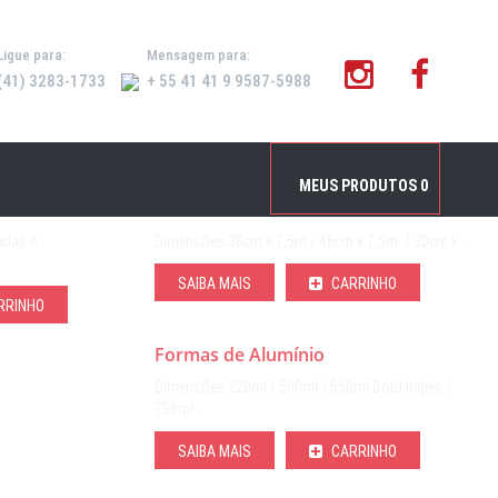
Ligue para:
Mensagem para:
(41) 3283-1733
+ 55 41 41 9 9587-5988
Inicial
/
Produtos
/
Alumínio
MEUS PRODUTOS
0
ortas
Rolo de alumínio
adas e
Dimensões 30cm x 7,5m / 45cm x 7,5m / 30cm x…
SAIBA MAIS
CARRINHO
RRINHO
Formas de Alumínio
Dimensões 220ml / 500ml / 550ml Bolo Inglês /
750ml…
SAIBA MAIS
CARRINHO