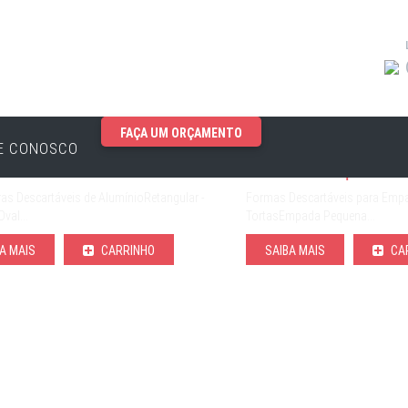
FAÇA UM ORÇAMENTO
EGORIAS
E CONOSCO
eiras de Alumínio
Formas de Empadas e T
as Descartáveis de AlumínioRetangular -
Formas Descartáveis para Emp
Oval…
TortasEmpada Pequena…
A MAIS
CARRINHO
SAIBA MAIS
CA