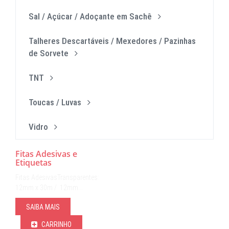
Sal / Açúcar / Adoçante em Sachê
Talheres Descartáveis / Mexedores / Pazinhas
de Sorvete
TNT
Toucas / Luvas
Vidro
Fitas Adesivas e
Etiquetas
Fitas AdesivasTransparentes:
12mm x 30m / 12mm…
SAIBA MAIS
CARRINHO