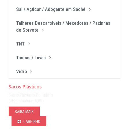
Sal / Açúcar / Adoçante em Sachê
Talheres Descartáveis / Mexedores / Pazinhas
de Sorvete
TNT
Toucas / Luvas
Vidro
Sacos Plásticos
Sacos Plásticos Polietileno
(PE)Gramaturas 0,05 /…
SAIBA MAIS
CARRINHO