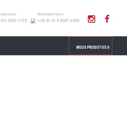
Ligue para:
Mensagem para:
(41) 3283-1733
+ 55 41 41 9 9587-5988
Inicial
/
Produtos
/
Papelão Ondulado / Filme Stretch
MEUS PRODUTOS
0