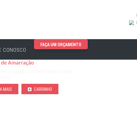
FAÇA UM ORÇAMENTO
EGORIAS
E CONOSCO
o Ondulado / Filme Stretch /
o de Amarração
 Microondulado 1,20m x 50 metros (bobina
)Filme…
A MAIS
CARRINHO