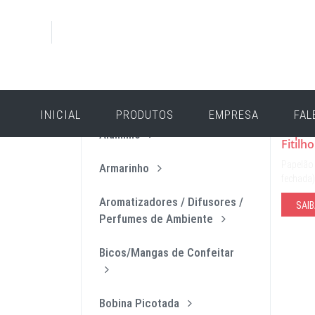
PRODUTOS
CAT
INICIAL
PRODUTOS
EMPRESA
FAL
Papelã
Alumínio
Fitilh
Papelão
Armarinho
fechada
Aromatizadores / Difusores /
SAIB
Perfumes de Ambiente
Bicos/Mangas de Confeitar
Bobina Picotada