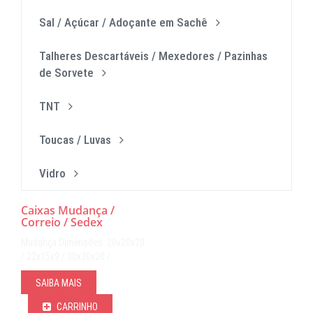
Sal / Açúcar / Adoçante em Sachê
Talheres Descartáveis / Mexedores / Pazinhas
de Sorvete
TNT
Toucas / Luvas
Vidro
Caixas Mudança /
Correio / Sedex
Mudança Dimensões: 20x20x20
/ 22x15x9 / 30x30x20 /…
SAIBA MAIS
CARRINHO